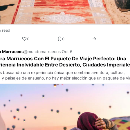
n read
0
0
 Marruecos
@mundomarruecos
·
Oct 6
ra Marruecos Con El Paquete De Viaje Perfecto: Una
iencia Inolvidable Entre Desierto, Ciudades Imperial
tura Árabe
ás buscando una experiencia única que combine aventura, cultura,
ia y paisajes de ensueño, no hay mejor elección que un paquete de vi