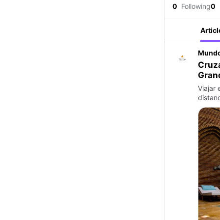
0
Following
0
Articl
Mundo
Cruza
Gran
Viajar
distan