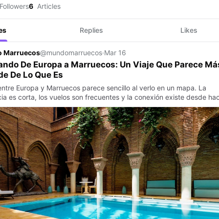
Followers
6
Articles
es
Replies
Likes
 Marruecos
@mundomarruecos
·
Mar 16
ndo De Europa a Marruecos: Un Viaje Que Parece Má
de De Lo Que Es
 entre Europa y Marruecos parece sencillo al verlo en un mapa. La
cia es corta, los vuelos son frecuentes y la conexión existe desde ha