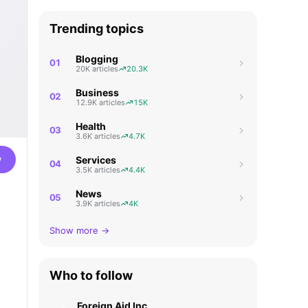
Trending topics
Blogging
01
20K articles
20.3K
Business
02
12.9K articles
15K
Health
03
3.6K articles
4.7K
w
Services
04
3.5K articles
4.4K
News
05
3.9K articles
4K
Show more →
Who to follow
Foreign Aid Inc