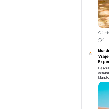
4 mi
0
Mundo
Viaje
Exper
Descub
excurs
Mundo