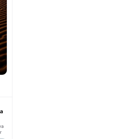
ra
va
r