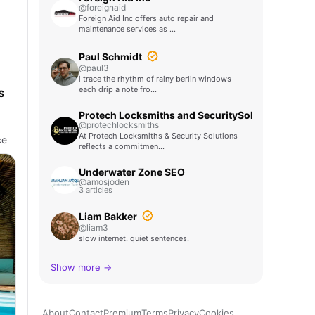
@foreignaid
Foreign Aid Inc offers auto repair and
maintenance services as …
Paul Schmidt
@paul3
i trace the rhythm of rainy berlin windows—
each drip a note fro…
s
Protech Locksmiths and SecuritySolutions
@protechlocksmiths
At Protech Locksmiths & Security Solutions
ce
reflects a commitmen…
Underwater Zone SEO
@amosjoden
3 articles
Liam Bakker
@liam3
slow internet. quiet sentences.
Show more →
About
Contact
Premium
Terms
Privacy
Cookies