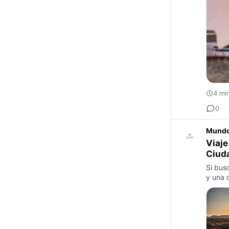
4 mi
0
Mundo
Viaje
Ciuda
Si bus
y una c