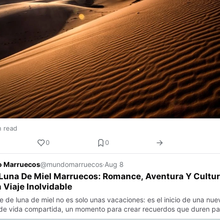
n read
0
0
 Marruecos
@mundomarruecos
·
Aug 8
Luna De Miel Marruecos: Romance, Aventura Y Cultu
 Viaje Inolvidable
e de luna de miel no es solo unas vacaciones: es el inicio de una nue
de vida compartida, un momento para crear recuerdos que duren pa