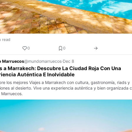
n read
0
0
 Marruecos
@mundomarruecos
·
Dec 8
s a Marrakech: Descubre La Ciudad Roja Con Una
iencia Auténtica E Inolvidable
re los mejores Viajes a Marrakech con cultura, gastronomía, riads y
iones al desierto. Vive una experiencia auténtica y bien organizada 
 Marruecos.