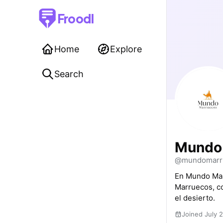
Froodl
Home
Explore
Search
Mundo
@mundomarr
En Mundo Marr
Marruecos, co
el desierto.
Joined July 