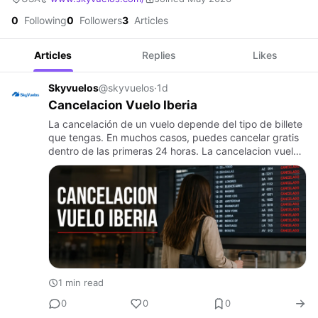
0
Following
0
Followers
3
Articles
Articles
Replies
Likes
Skyvuelos
@skyvuelos
·
1d
Cancelacion Vuelo Iberia
La cancelación de un vuelo depende del tipo de billete
que tengas. En muchos casos, puedes cancelar gratis
dentro de las primeras 24 horas. La cancelacion vuelo
iberia ofrece opciones como reembolso o cambio de
fecha. D…
1 min read
0
0
0