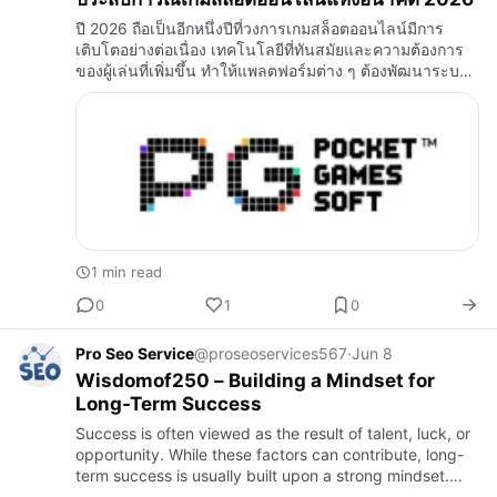
ปี 2026 ถือเป็นอีกหนึ่งปีที่วงการเกมสล็อตออนไลน์มีการ
เติบโตอย่างต่อเนื่อง เทคโนโลยีที่ทันสมัยและความต้องการ
ของผู้เล่นที่เพิ่มขึ้น ทำให้แพลตฟอร์มต่าง ๆ ต้องพัฒนาระบบ
และบริการอย่างสม่ำเสมอ หนึ่งในแพลตฟอร์มที่ได้รับความ
นิย…
1 min read
0
1
0
Pro Seo Service
@proseoservices567
·
Jun 8
Wisdomof250 – Building a Mindset for
Long-Term Success
Success is often viewed as the result of talent, luck, or
opportunity. While these factors can contribute, long-
term success is usually built upon a strong mindset.
Wisdomof250 focuses on america 250 events the