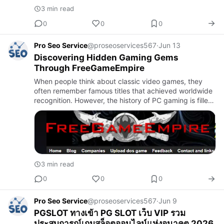
3 min read
0
0
0
Pro Seo Service
@proseoservices567
·
Jun 13
Discovering Hidden Gaming Gems
Through FreeGameEmpire
When people think about classic video games, they
often remember famous titles that achieved worldwide
recognition. However, the history of PC gaming is filled
with countless lesser-known games that offered
outstanding …
3 min read
0
0
0
Pro Seo Service
@proseoservices567
·
Jun 9
PGSLOT ทางเข้า PG SLOT เว็บ VIP รวม
ประสบการณ์เกมสล็อตออนไลน์แห่งอนาคต 2026