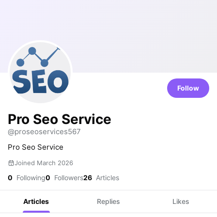
Follow
Pro Seo Service
@proseoservices567
Pro Seo Service
Joined March 2026
0
Following
0
Followers
26
Articles
Articles
Replies
Likes