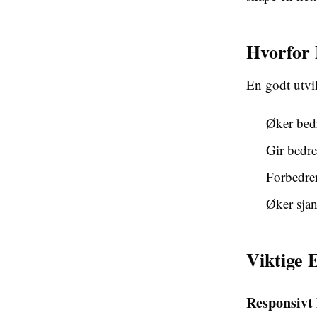
Hvorfor 
En godt utvik
Øker bedr
Gir bedre
Forbedrer
Øker sjan
Viktige 
Responsivt