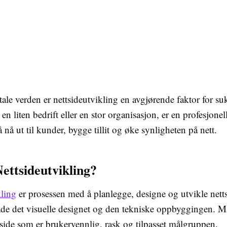
tale verden er nettsideutvikling en avgjørende faktor for su
en liten bedrift eller en stor organisasjon, er en profesjonel
å nå ut til kunder, bygge tillit og øke synligheten på nett.
ettsideutvikling?
kling
er prosessen med å planlegge, designe og utvikle netts
åde det visuelle designet og den tekniske oppbyggingen. Må
side som er brukervennlig, rask og tilpasset målgruppen.