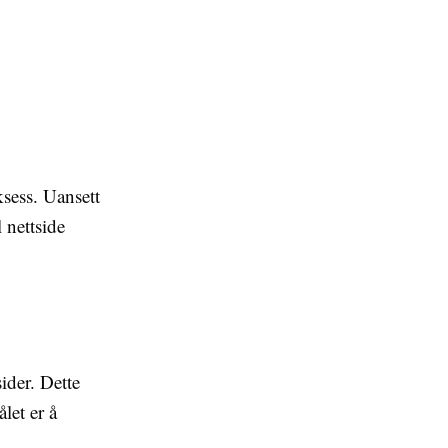
ksess. Uansett
l nettside
ider. Dette
let er å