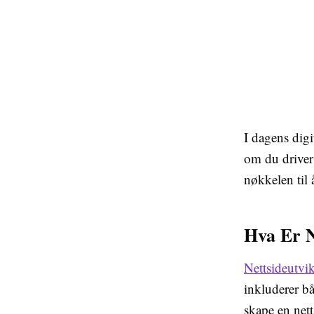
I dagens digi
om du driver 
nøkkelen til 
Hva Er N
Nettsideutvi
inkluderer b
skape en nett