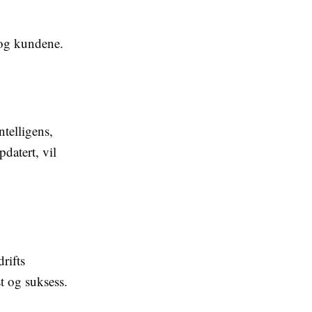
 og kundene.
telligens,
datert, vil
rifts
st og suksess.