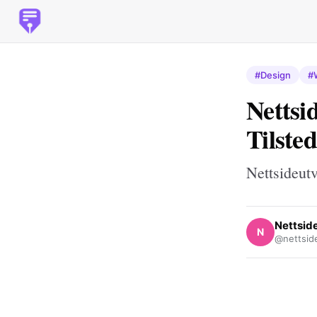
#Design
#
Nettsid
Tilste
Nettsideutv
Nettsid
N
@nettsid