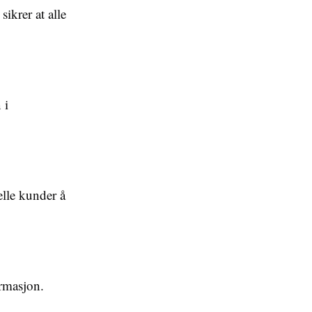
sikrer at alle
 i
elle kunder å
ormasjon.