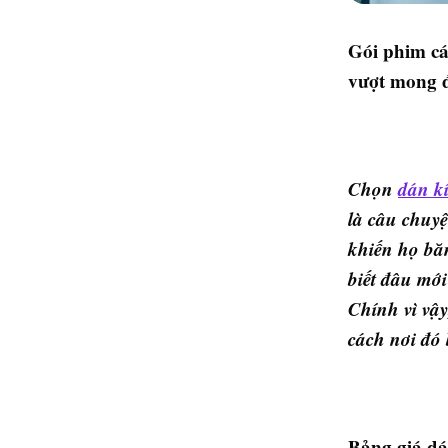
Gói phim cá
vượt mong 
Chọn
dán kí
là câu chuyệ
khiến họ bă
biết đâu mớ
Chính vì vậy
cách nơi đó 
Bảng giá dá