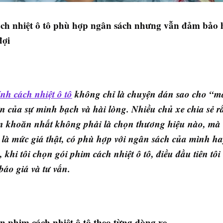
ch nhiệt ô tô phù hợp ngân sách nhưng vẫn đảm bảo 
đợi
nh cách nhiệt ô tô
không chỉ là chuyện dán sao cho “m
n của sự minh bạch và hài lòng. Nhiều chủ xe chia sẻ r
n khoăn nhất không phải là chọn thương hiệu nào, mà
i là mức giá thật, có phù hợp với ngân sách của mình h
, khi tôi chọn gói phim cách nhiệt ô tô, điều đầu tiên tô
báo giá và tư vấn.
n phim cách nhiệt ô tô theo từng dòng xe