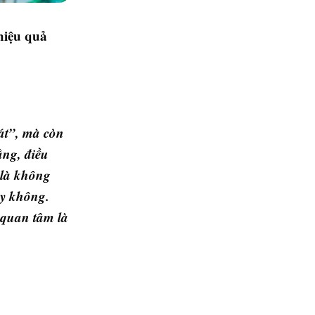
hiệu quả
át”, mà còn
ằng, điều
 là không
ay không.
i quan tâm là