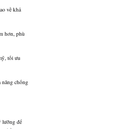
ao về khả
m hơn, phù
ỹ, tối ưu
ả năng chống
ỹ lưỡng để