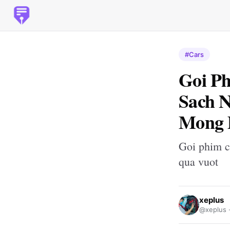
#Cars
Goi Ph
Sach 
Mong 
Goi phim c
qua vuot
xeplus
@xeplus 