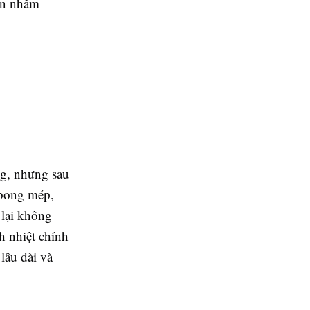
ọn nhầm
ng, nhưng sau
 bong mép,
 lại không
h nhiệt chính
lâu dài và