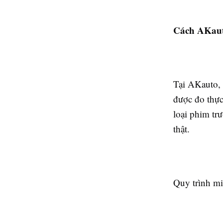
Cách AKaut
Tại AKauto,
được đo thực
loại phim tr
thật.
Quy trình m