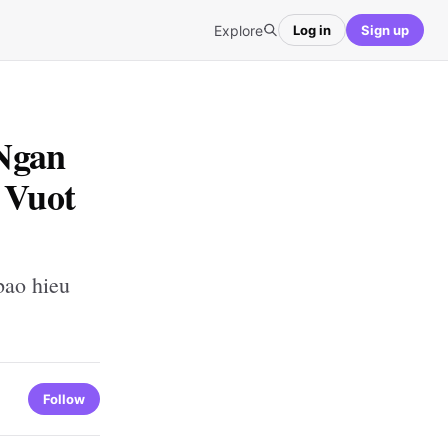
Explore
Log in
Sign up
Ngan
 Vuot
bao hieu
Follow