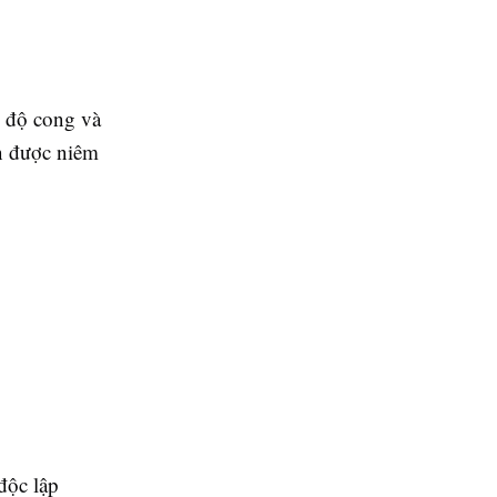
, độ cong và
ôn được niêm
độc lập