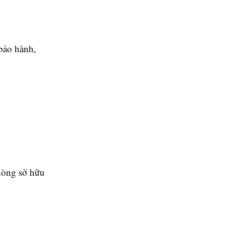
 bảo hành,
dòng sở hữu