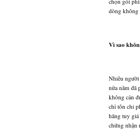
chọn gói phi
dòng không 
Vì sao khôn
Nhiều người 
nửa năm đã p
không cản đư
chỉ tốn chi 
hãng tuy giá
chứng nhận 