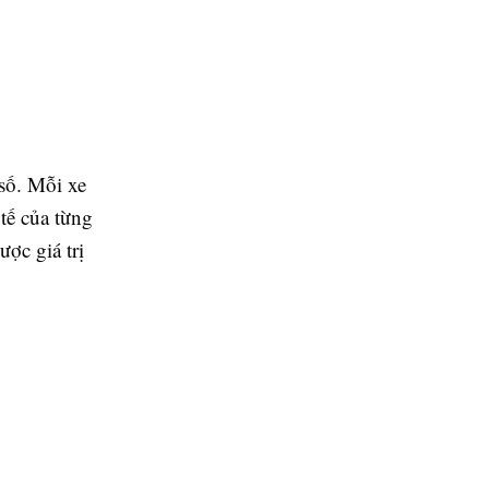
số. Mỗi xe
tế của từng
ợc giá trị