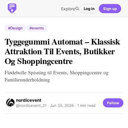
Explore
Log in
Sign up
#Design
#events
Tyggegummi Automat – Klassisk
Attraktion Til Events, Butikker
Og Shoppingcentre
Flødebolle Spisning til Events, Shoppingcentre og
Familieunderholdning
nordicevent
Follow
@nordicevent_21 ·
Jun 25, 2026
· 1 min read