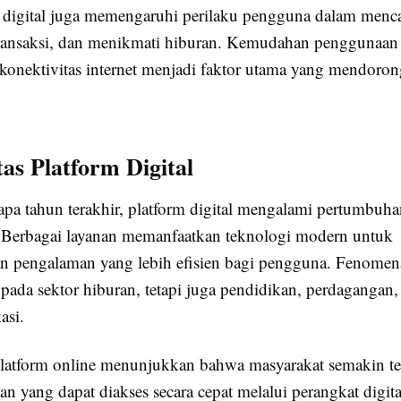
 digital juga memengaruhi perilaku pengguna dalam mencar
ansaksi, dan menikmati hiburan. Kemudahan penggunaan a
konektivitas internet menjadi faktor utama yang mendoro
tas Platform Digital
pa tahun terakhir, platform digital mengalami pertumbuh
. Berbagai layanan memanfaatkan teknologi modern untuk
 pengalaman yang lebih efisien bagi pengguna. Fenomena
 pada sektor hiburan, tetapi juga pendidikan, perdagangan,
asi.
platform online menunjukkan bahwa masyarakat semakin te
n yang dapat diakses secara cepat melalui perangkat digita