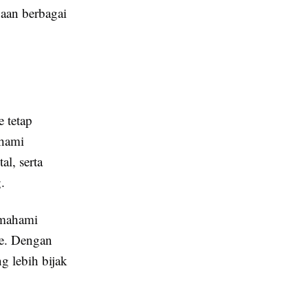
aan berbagai
 tetap
ahami
l, serta
.
emahami
ne. Dengan
 lebih bijak