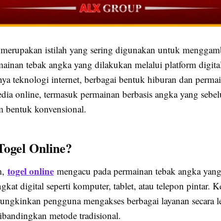
 merupakan istilah yang sering digunakan untuk mengga
rmainan tebak angka yang dilakukan melalui platform digital
a teknologi internet, berbagai bentuk hiburan dan permai
edia online, termasuk permainan berbasis angka yang seb
m bentuk konvensional.
Togel Online?
togel online
m,
mengacu pada permainan tebak angka yang
gkat digital seperti komputer, tablet, atau telepon pintar. 
ungkinkan pengguna mengakses berbagai layanan secara le
dibandingkan metode tradisional.