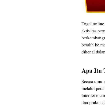
Togel online
aktivitas pe
berkembangny
beralih ke m
dikenal dala
Apa Itu 
Secara umu
melalui peran
internet mem
dan praktis 