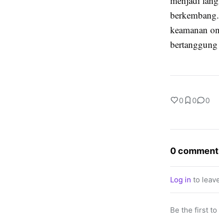
menjadi lang
berkembang. 
keamanan onl
bertanggung
0
0
0
0 comment
Log in
to leav
Be the first t