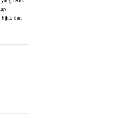
 yang terus
dap
 bijak dan