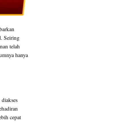
mbarkan
. Seiring
nan telah
elumnya hanya
 diakses
Kehadiran
bih cepat