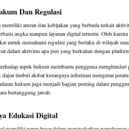
ukum Dan Regulasi
 memiliki aturan dan kebijakan yang berbeda terkait aktivi
rbasis angka maupun layanan digital tertentu. Oleh karena 
kat untuk memahami regulasi yang berlaku di wilayah ma
ibat dalam aktivitas apa pun yang berkaitan dengan platfor
erhadap aspek hukum membantu pengguna menghindari p
 dapat timbul akibat kurangnya informasi mengenai perat
sadaran hukum juga menjadi bagian penting dalam penggu
cara bertanggung jawab.
ya Edukasi Digital
tal memiliki peran besar dalam meningkatkan pemahaman 