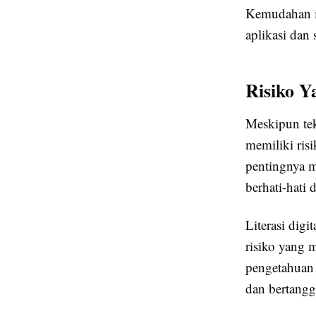
Kemudahan in
aplikasi dan s
Risiko Y
Meskipun tek
memiliki ris
pentingnya m
berhati-hati
Literasi dig
risiko yang 
pengetahuan
dan bertang