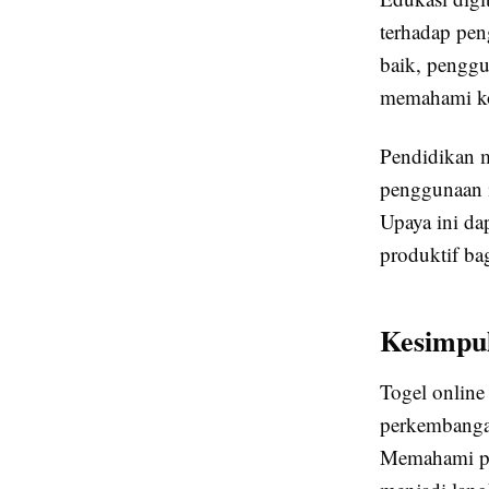
terhadap pen
baik, penggu
memahami kon
Pendidikan m
penggunaan i
Upaya ini da
produktif ba
Kesimpu
Togel online
perkembangan
Memahami pen