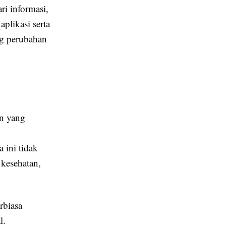
i informasi,
plikasi serta
ng perubahan
an yang
 ini tidak
 kesehatan,
rbiasa
l.