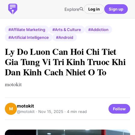
Explore
Log in
Sign up
#Affiliate Marketing
#Arts & Culture
#Addiction
#Artificial Intelligence
#Android
Ly Do Luon Can Hoi Chi Tiet
Gia Tung Vi Tri Kinh Truoc Khi
Dan Kinh Cach Nhiet O To
motokit
motokit
M
Follow
@motokit ·
Nov 15, 2025
· 4 min read