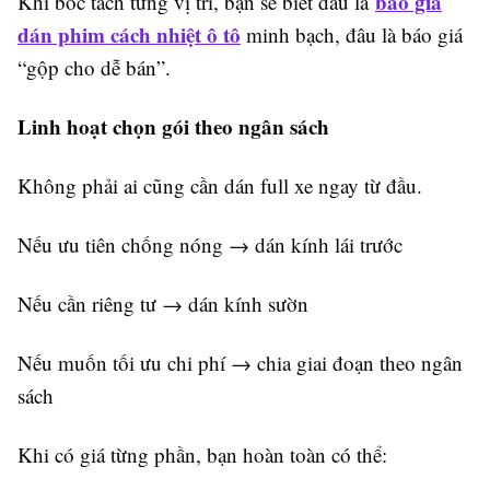
báo giá
Khi bóc tách từng vị trí, bạn sẽ biết đâu là
dán phim cách nhiệt ô tô
minh bạch, đâu là báo giá
“gộp cho dễ bán”.
Linh hoạt chọn gói theo ngân sách
Không phải ai cũng cần dán full xe ngay từ đầu.
Nếu ưu tiên chống nóng → dán kính lái trước
Nếu cần riêng tư → dán kính sườn
Nếu muốn tối ưu chi phí → chia giai đoạn theo ngân
sách
Khi có giá từng phần, bạn hoàn toàn có thể: