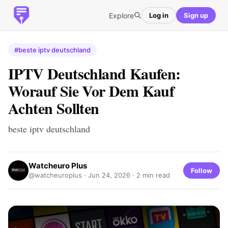
Explore
Log in
Sign up
#beste iptv deutschland
IPTV Deutschland Kaufen:
Worauf Sie Vor Dem Kauf
Achten Sollten
beste iptv deutschland
Watcheuro Plus
Follow
@watcheuroplus ·
Jun 24, 2026
· 2 min read