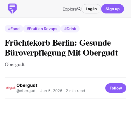
Explore
Log in
Sign up
#Food
#Fruition Revops
#Drink
Früchtekorb Berlin: Gesunde
Büroverpflegung Mit Obergudt
Obergudt
Obergudt
Follow
@obergudt ·
Jun 5, 2026
· 2 min read