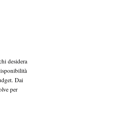
chi desidera
isponibilità
budget. Dai
olve per