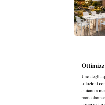
Ottimizz
Uno degli asp
soluzioni com
aiutano a man
particolarme
essere scelto