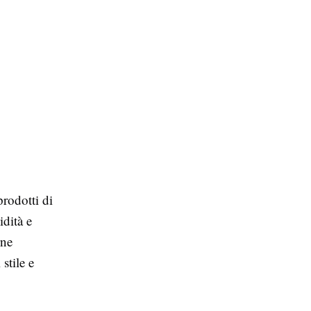
prodotti di
idità e
rne
stile e