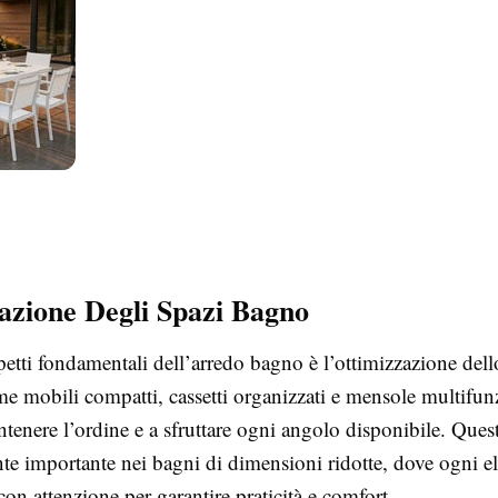
azione Degli Spazi Bagno
etti fondamentali dell’arredo bagno è l’ottimizzazione dell
e mobili compatti, cassetti organizzati e mensole multifun
tenere l’ordine e a sfruttare ogni angolo disponibile. Ques
nte importante nei bagni di dimensioni ridotte, dove ogni 
 con attenzione per garantire praticità e comfort.