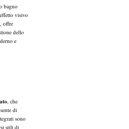
do bagno
effetto visivo
, offre
stione dello
oderno e
ato
, che
sente di
ntegrati sono
i stili di