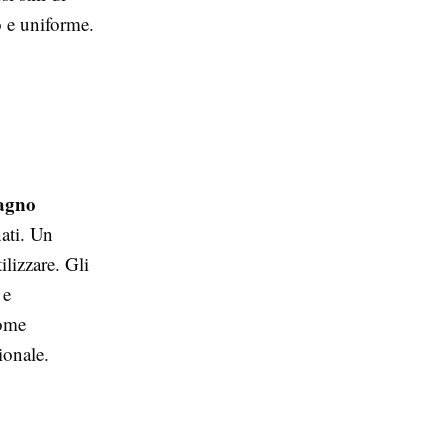
o e uniforme.
agno
ati. Un
lizzare. Gli
 e
come
ionale.