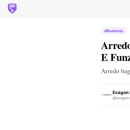
#Business
Arredo
E Funz
Arredo bag
Exagon
@exagon