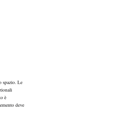
o spazio. Le
zionali
to è
elemento deve