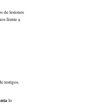
s de lesiones
os frente a
e testigos.
anta
lo