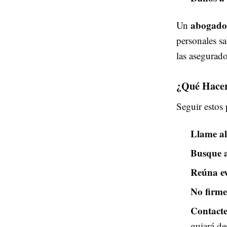
abogado 
Un
personales s
las asegurado
¿Qué Hacer
Seguir estos 
Llame al
Busque a
Reúna ev
No firme
Contacte
guiará de