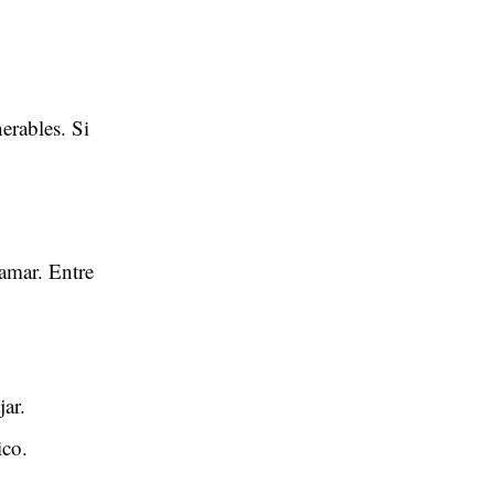
nerables. Si
amar. Entre
jar.
ico.