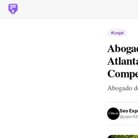
#Legal
Abogad
Atlant
Compe
Abogado de
Seo Exp
@yajer43