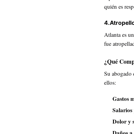
quién es res
4.
Atropell
Atlanta es un
fue atropell
¿Qué Comp
Su abogado e
ellos:
Gastos m
Salarios
Dolor y 
Daños a 