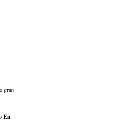
.
na gran
o En