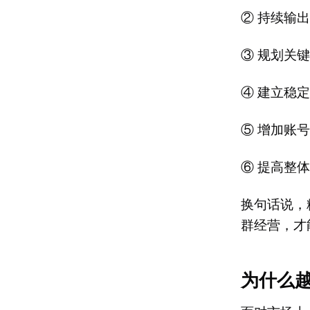
② 持续输
③ 规划关
④ 建立稳
⑤ 增加账
⑥ 提高整
换句话说，
群经营，才
为什么越