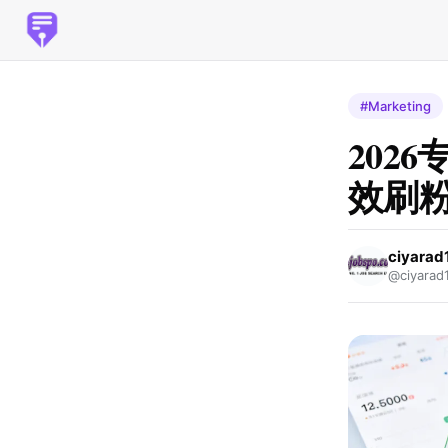
#Marketing
202
效刷
ciyarad
@ciyarad