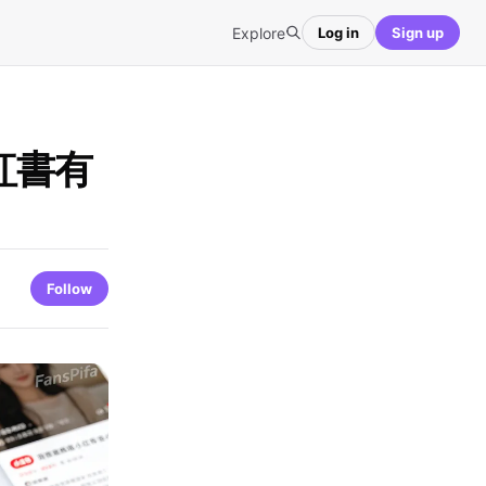
Explore
Log in
Sign up
紅書有
Follow