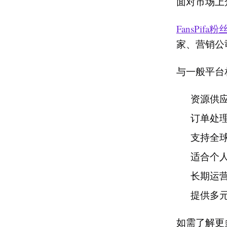
面对市场上
FansPif
家、营销公
与一般平台相
资源供
订单处
支持全
适合个
长期运
提供多
如需了解更